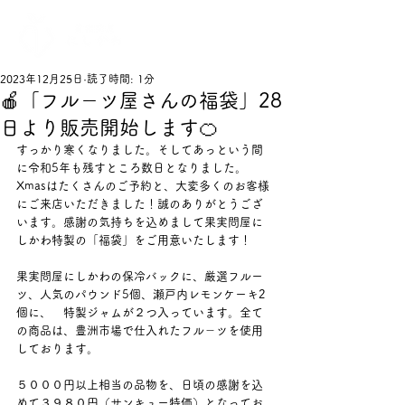
2023年12月25日
読了時間: 1分
🍎「フル－ツ屋さんの福袋」28
日より販売開始します🍊
すっかり寒くなりました。そしてあっという間
に令和5年も残すところ数日となりました。
Xmasはたくさんのご予約と、大変多くのお客様
にご来店いただきました！誠のありがとうござ
います。感謝の気持ちを込めまして果実問屋に
しかわ特製の「福袋」をご用意いたします！
果実問屋にしかわの保冷バックに、厳選フルー
ツ、人気のパウンド5個、瀬戸内レモンケーキ2
個に、　特製ジャムが２つ入っています。全て
の商品は、豊洲市場で仕入れたフル－ツを使用
しております。
５０００円以上相当の品物を、日頃の感謝を込
めて３９８０円（サンキュー特価）となってお