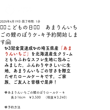
2025年4月19日
読了時間: 1分
🏳‍🌈こどもの日🏳‍🌈 あまりんいち
ごの鯉のぼりケ-キ予約開始しま
す🤗
✨3冠金賞達成✨の埼玉県産
「あま
りんいちご」
を北海道産生クリ-ム
ともちふわなスフレ生地に包みこ
みました。ふんわりやさしいに生
地、あまりんいちごの甘さを際立
たせたロールケーキです。ご家
族、ご友人と皆様で是非！
🍓あまりんいちごの鯉のぼりロールケ－キ
　　長さ16cm　￥3,500　（税抜￥3,240）
🍓予約方法