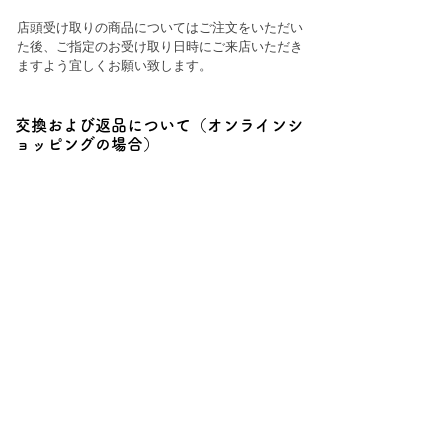
店頭受け取りの商品についてはご注文をいただい
た後、ご指定のお受け取り日時にご来店いただき
ますよう宜しくお願い致します。
交換および返品について（オンラインシ
ョッピングの場合）
商品発送後の返品・返却等はお受け致しかねま
す。
お客様のご都合による返品は、お受けできませ
ん。
キャンセルをご希望の場合は、お問い合わせフォ
ームよりお知らせください。
商品が不良の場合のみ良品と交換致します。お問
い合わせフォームよりお知らせください。
返品期限：商品出荷より7日以内にご連絡下さ
い。
返品送料：不良品の場合は弊社が負担いたしま
す。 それ以外はお客様でご負担願います。