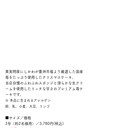
果実問屋にしかわが豊洲市場より厳選した国産
苺をたっぷり使用したクリスマスケーキ。
当店自慢のふわふわスポンジと滑らかな生クリ
ームを使用したリッチな甘さのプレミアム苺ケ
ーキです。
※ 本品に含まれるアレルゲン
卵、乳、小麦、大豆、リンゴ
■サイズ／価格
3号（約2名様用）／3,780円(税込)