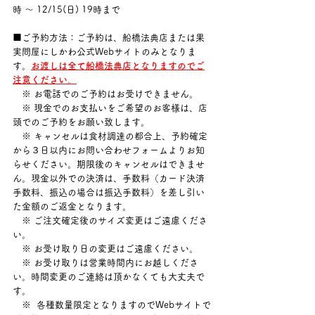
時 ～ 12/15(日) 19時まで
■ご予約方法：ご予約は、船橋法典店または果
実問屋にしかわ公式Webサイトのみとなりま
す。
お渡しは全て船橋法典店となりますのでご
注意ください。
　※ お電話でのご予約はお受けできません。
　※ 現金でのお支払いをご希望のお客様は、店
頭でのご予約をお願い致します。
　※ キャンセルは食材調達の都合上、予約確定
から３日以内にお問い合わせフォームよりお知
らせください。期限後のキャンセルはできませ
ん。現金以外での決済は、手数料（カード決済
手数料、振込の場合は振込手数料）を差し引い
た金額のご返金となります。
　※ ご注文確定後のサイズ変更はご遠慮くださ
い。
　※ お受け取り日の変更はご遠慮ください。
　※ お受け取りは営業時間内にお越しくださ
い。時間変更のご連絡は頂かなくても大丈夫で
す。
　※  各種数量限定となりますのでWebサイトで