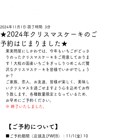
2024年11月1日
読了時間: 3分
★2024年クリスマスケーキのご
予約はじまりました★
果実問屋にしかわでは、
今年もいちごがどっさ
りのったクリスマスケーキをご用意しておりま
す！大粒の国産いちごをぎっしりつめこんだ贅
沢なクリスマスケ－キを皆様でいかがでしょう
か？
ご家族、恋人、お友達、皆様が楽しく、美味し
いクリスマスを過ごせますよう心を込めてお作
り致します。各種数量限定となっているため、
お早めにご予約ください。
※ 終了いたしました。
【ご予約について】
■ご予約期間（店頭及びWEB）：11/1(金) 10