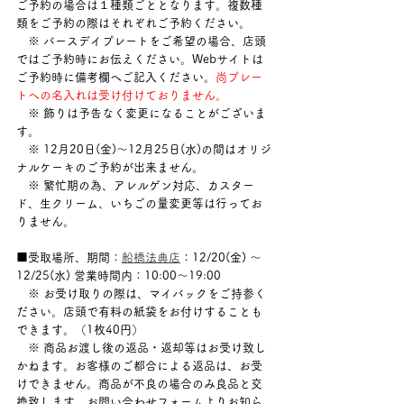
ご予約の場合は１種類ごととなります。複数種
類をご予約の際はそれぞれご予約ください。
　※ バースデイプレートをご希望の場合、店頭
ではご予約時にお伝えください。Webサイトは
ご予約時に備考欄へご記入ください。
尚プレー
トへの名入れは受け付けておりません。
　※ 飾りは予告なく変更になることがございま
す。
　※ 12月20日(金)〜12月25日(水)の間はオリジ
ナルケーキのご予約が出来ません。
　※ 繁忙期の為、アレルゲン対応、カスター
ド、生クリーム、いちごの量変更等は行ってお
りません。
■受取場所、期間：
船橋法典店
：12/20(金) ～ 
12/25(水) 営業時間内：10:00〜19:00
　※ お受け取りの際は、マイバックをご持参く
ださい。店頭で有料の紙袋をお付けすることも
できます。（1枚40円）
　※ 商品お渡し後の返品・返却等はお受け致し
かねます。お客様のご都合による返品は、お受
けできません。商品が不良の場合のみ良品と交
換致します。お問い合わせフォームよりお知ら